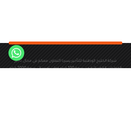
شركة الخليج الوطنية للتأجير يسرنا التعاون معكم في مجال تأجير
المولدات الكهربائية من سعة 100 كيلو فولت امبير الى سعة 2000 كيلو
فولت امبير
966126173940+
المملكة العربية السعودية