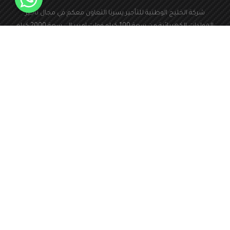
شركة الخليج الوطنية للتأجير يسرنا التعاون معكم في مجال تأجير
المولدات الكهربائية من سعة 100 كيلو فولت امبير الى سعة 2000 كيلو
فولت امبير
966126173940+
المملكة العربية السعودية
Info@kwa1.com
24 ساعة طوال ايام
الاسبوع