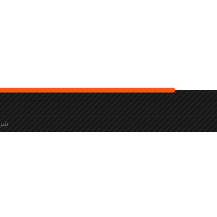
شرك
966126173940+