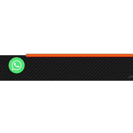
من
24 ساعة طوال ايام
الاسبوع