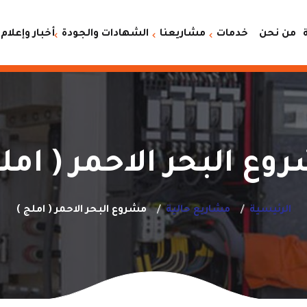
من نحن
خدمات
مشاريعنا
الشهادات والجودة
أخبار وإعلام
مشاريع حالية
شهادات ال iso
التأجير
مشاريع منجزة
شهادات الانجاز
الصيانة
شهادات الاعتماد
المبيعات
وع البحر الاحمر ( املج
اجراءات الصحة والسلامة
قطع الغيار
صيانة وتأجير المعدات
الرئيسية
مشاريع حالية
مشروع البحر الاحمر ( املج )
الثقيلة