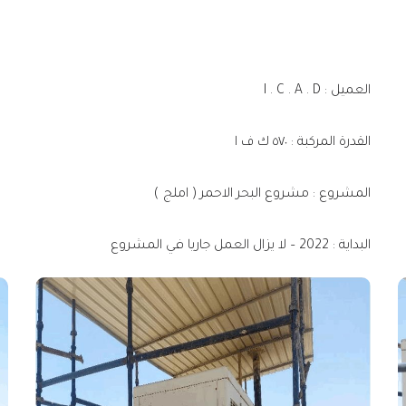
العميل : I . C . A . D
القدرة المركبة : ٥٧٠ ك ف ا
المشروع : مشروع البحر الاحمر ( املج )
البداية : 2022 – لا يزال العمل جاريا في المشروع