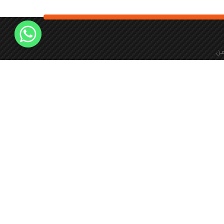
من
24 ساعة طوال ايام
الاسبوع