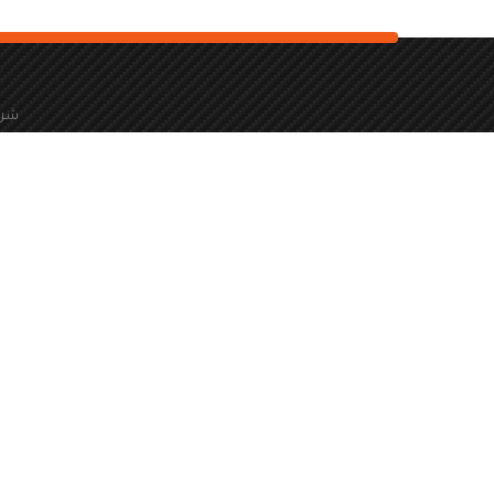
شرك
966126173940+