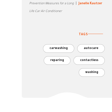
Prevention Measures for a Long
Janelle Kautzer
Life Car Air Conditioner
TAGS
carwashing
autocare
reparing
contactless
washing