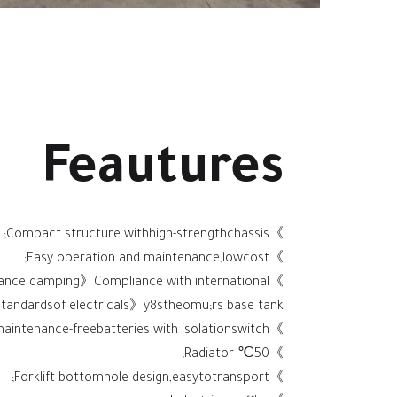
Feautures
》Compact structure withhigh-strengthchassis;
》Easy operation and maintenance,lowcost;
》Excellent preformance damping》Compliance with international
 standardsof electricals》y8stheomu;rs base tank;
》High-performance maintenance-freebatteries with isolationswitch;
》50℃ Radiator;
》Forklift bottomhole design,easytotransport;