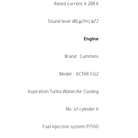
Rated current A 288.6
Sound level dB(@7m) ≤72
Engine
Brand : Cummins
Model : 6CTA8.3-G2
Aspiration Turbo,Water/Air Cooling
No. of cylinder 6
Fuel injection system P7100