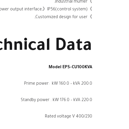
》Industrial muffler;
》Noise reduction structure,lownoise;》Convenient power output interface;》IP56(control system);
》Customized design for user;
chnical Data
Model EPS-CU100KVA
Prime power: kW 160.0 – kVA 200.0
Standby power : kW 176.0 – kVA 220.0
Rated voltage V 400/230