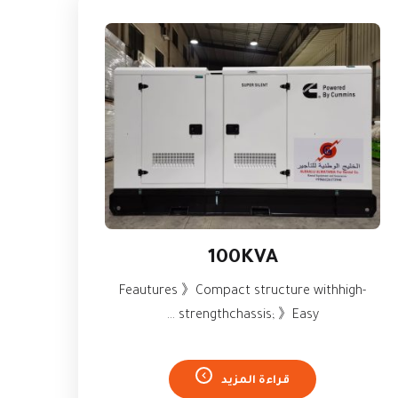
100KVA
Feautures 》Compact structure withhigh-
strengthchassis; 》Easy ...
قراءة المزيد