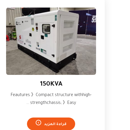
150KVA
Feautures 》Compact structure withhigh-
strengthchassis; 》Easy ...
قراءة المزيد